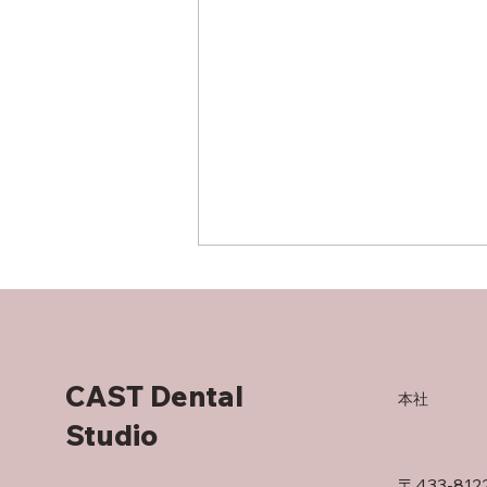
CAST Dental
タラントのたとえ
本社
Studio
〒433-812