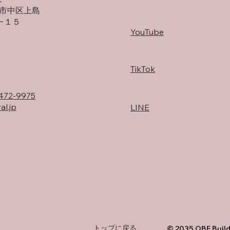
市中区上島
−１５
YouTube
TikTok
472-9975
al.jp
LINE
トップに戻る
© 2035 OBE Buil