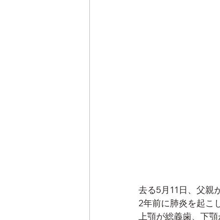
去る5月11日、父
2年前に肺炎を起こ
上顎が総義歯、下顎