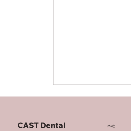
CAST Dental
本社